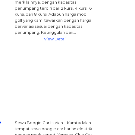
merk lainnya, dengan kapasitas
penumpang terdiri dari 2 kursi, 4 kursi, 6
kursi, dan 8 kursi. Adapun harga mobil
golf yang kami tawarkan dengan harga
bervariasi sesuai dengan kapasitas
penumpang. Keunggulan dari…
View Detail
N
Sewa Boogie Car Harian – Kami adalah
tempat sewa boogie car harian elektrik
dengan merk seperti Yamaha, Club Car,