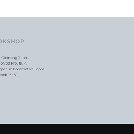
RKSHOP
a Cibinong Tapos
01/03 NO. 19. A
impaeun Kecamatan Tapos
epok 16459