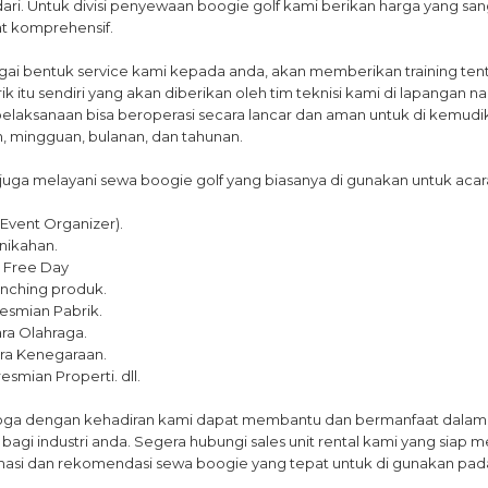
dari. Untuk divisi penyewaan boogie golf kami berikan harga yang s
t komprehensif.
ai bentuk service kami kepada anda, akan memberikan training tent
rik itu sendiri yang akan diberikan oleh tim teknisi kami di lapangan 
pelaksanaan bisa beroperasi secara lancar dan aman untuk di kemudi
n, mingguan, bulanan, dan tahunan.
juga melayani sewa boogie golf yang biasanya di gunakan untuk acara
 (Event Organizer).
rnikahan.
r Free Day
unching produk.
resmian Pabrik.
ara Olahraga.
ara Kenegaraan.
resmian Properti. dll.
ga dengan kehadiran kami dapat membantu dan bermanfaat dalam
 bagi industri anda. Segera hubungi sales unit rental kami yang s
masi dan rekomendasi sewa boogie yang tepat untuk di gunakan pada 