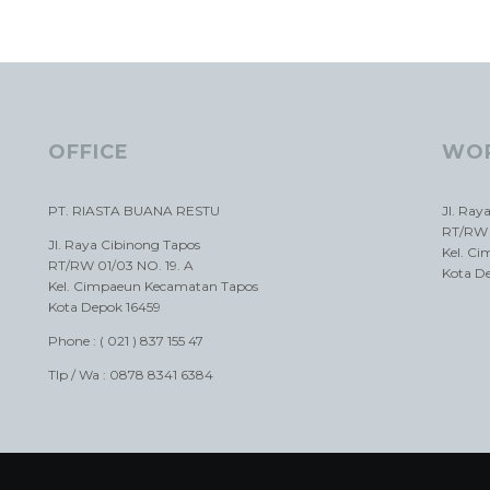
OFFICE
WO
PT. RIASTA BUANA RESTU
Jl. Ray
RT/RW 
Jl. Raya Cibinong Tapos
Kel. C
RT/RW 01/03 NO. 19. A
Kota D
Kel. Cimpaeun Kecamatan Tapos
Kota Depok 16459
Phone : ( 021 ) 837 155 47
Tlp / Wa : 0878 8341 6384