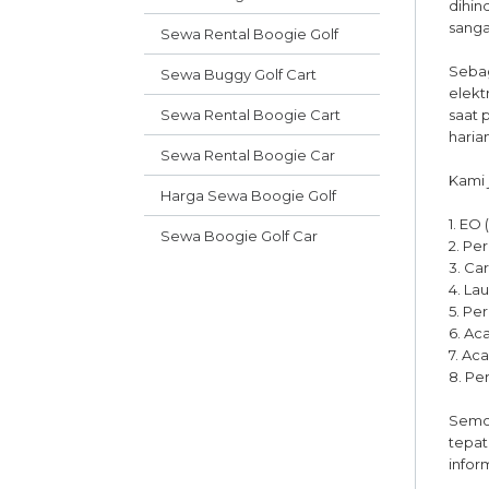
dihin
sanga
Sewa Rental Boogie Golf
Sebag
Sewa Buggy Golf Cart
elekt
Sewa Rental Boogie Cart
saat 
haria
Sewa Rental Boogie Car
Kami 
Harga Sewa Boogie Golf
1. EO
Sewa Boogie Golf Car
2. Pe
3. Ca
4. La
5. Pe
6. Ac
7. Ac
8. Pe
Semo
tepat
infor