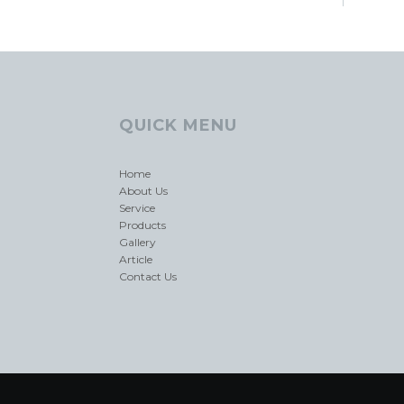
QUICK MENU
Home
About Us
Service
Products
Gallery
Article
Contact Us