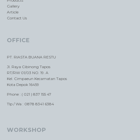
Products
Gallery
Article
Contact Us
OFFICE
PT. RIASTA BUANA RESTU
Jl. Raya Cibinong Tapos
RT/RW 01/03 NO. 19. A
Kel. Cimpaeun Kecamatan Tapos
Kota Depok 16459
Phone : ( 021 ) 837 155 47
Tlp / Wa : 0878 8341 6384
WORKSHOP