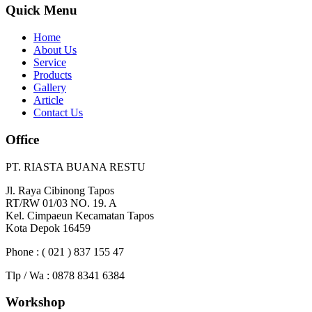
Quick Menu
Home
About Us
Service
Products
Gallery
Article
Contact Us
Office
PT. RIASTA BUANA RESTU
Jl. Raya Cibinong Tapos
RT/RW 01/03 NO. 19. A
Kel. Cimpaeun Kecamatan Tapos
Kota Depok 16459
Phone : ( 021 ) 837 155 47
Tlp / Wa : 0878 8341 6384
Workshop