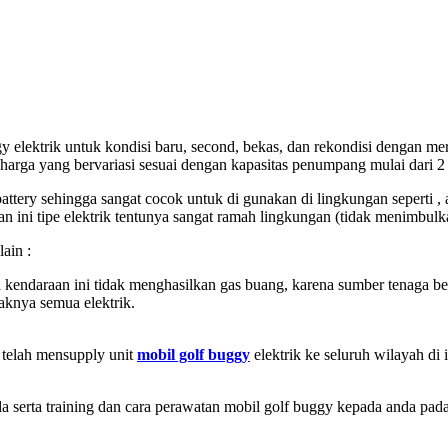
y elektrik untuk kondisi baru, second, bekas, dan rekondisi dengan me
ga yang bervariasi sesuai dengan kapasitas penumpang mulai dari 2 kur
ttery sehingga sangat cocok untuk di gunakan di lingkungan seperti , 
n ini tipe elektrik tentunya sangat ramah lingkungan (tidak menimbulk
ain :
kendaraan ini tidak menghasilkan gas buang, karena sumber tenaga bera
aknya semua elektrik.
 telah mensupply unit
mobil golf buggy
elektrik ke seluruh wilayah di 
erta training dan cara perawatan mobil golf buggy kepada anda pada s