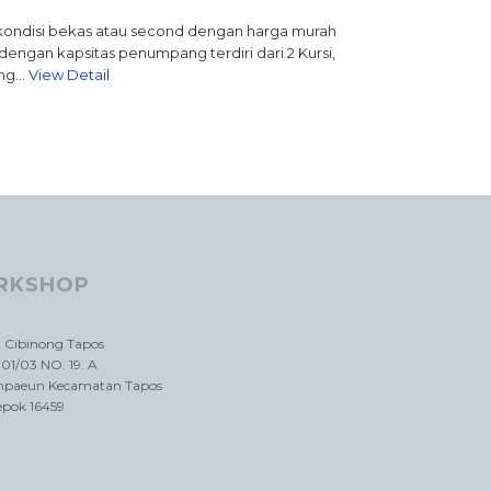
tuk kondisi bekas atau second dengan harga murah
engan kapsitas penumpang terdiri dari 2 Kursi,
rang…
View Detail
RKSHOP
a Cibinong Tapos
01/03 NO. 19. A
impaeun Kecamatan Tapos
epok 16459