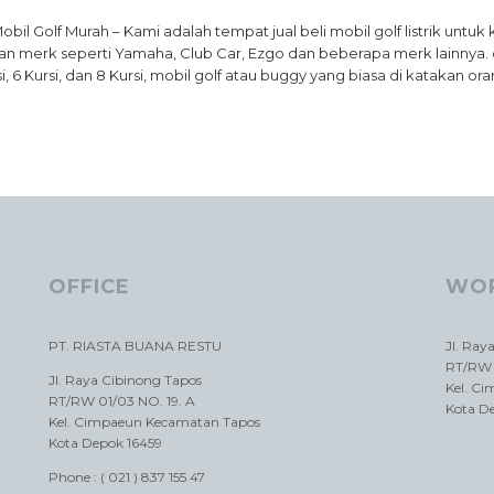
Mobil Golf Murah – Kami adalah tempat jual beli mobil golf listrik un
n merk seperti Yamaha, Club Car, Ezgo dan beberapa merk lainnya. d
si, 6 Kursi, dan 8 Kursi, mobil golf atau buggy yang biasa di katakan o
OFFICE
WO
PT. RIASTA BUANA RESTU
Jl. Ray
RT/RW 
Jl. Raya Cibinong Tapos
Kel. C
RT/RW 01/03 NO. 19. A
Kota D
Kel. Cimpaeun Kecamatan Tapos
Kota Depok 16459
Phone : ( 021 ) 837 155 47