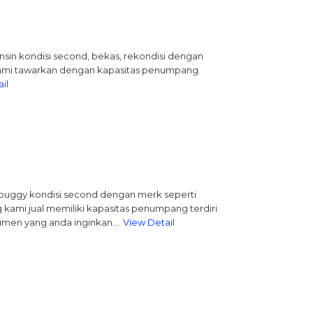
bensin kondisi second, bekas, rekondisi dengan
kami tawarkan dengan kapasitas penumpang
il
au buggy kondisi second dengan merk seperti
 kami jual memiliki kapasitas penumpang terdiri
nsumen yang anda inginkan….
View Detail