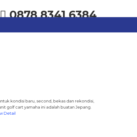
0878 8341 6384
untuk kondisi baru, second, bekas dan rekondisi,
unit golf cart yamaha ini adalah buatan Jepang.
w Detail