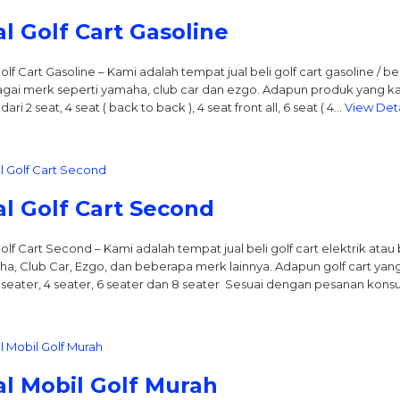
al Golf Cart Gasoline
Golf Cart Gasoline – Kami adalah tempat jual beli golf cart gasoline / 
gai merk seperti yamaha, club car dan ezgo. Adapun produk yang 
dari 2 seat, 4 seat ( back to back ), 4 seat front all, 6 seat ( 4…
View Deta
al Golf Cart Second
Golf Cart Second – Kami adalah tempat jual beli golf cart elektrik at
a, Club Car, Ezgo, dan beberapa merk lainnya. Adapun golf cart yang
2 seater, 4 seater, 6 seater dan 8 seater Sesuai dengan pesanan ko
al Mobil Golf Murah