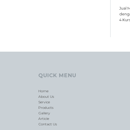
Jual 
denga
4 Kur
QUICK MENU
Home
About Us
Service
Products
Gallery
Article
Contact Us