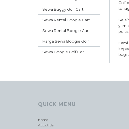
Golf 
tenag
Sewa Buggy Golf Cart
Sewa Rental Boogie Cart
Selai
yamah
Sewa Rental Boogie Car
polusi
Harga Sewa Boogie Golf
Kami 
kepad
Sewa Boogie Golf Car
bagi 
QUICK MENU
Home
About Us