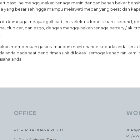
cart gasoline menggunakan tenaga mesin dengan bahan bakar bensi
a yang besar sehingga mampu melawati medan yang berat dan kapasi
n itu kami juga menjual golf cart jenis elektrik kondisi baru, second, 
a, club car, dan ezgo, dengan menggunakan tenaga battery / aki tr
.
akan memberikan garansi maupun maintenance kepada anda serta t
a anda pada saat pengiriman unit di lokasi. semoga kehadiran kami
usaha anda.
OFFICE
WO
PT. RIASTA BUANA RESTU
Jl. Ray
RT/RW 
Jl. Raya Cibinong Tapos