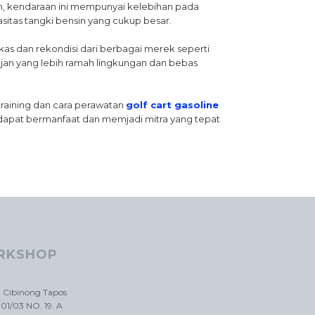
n, kendaraan ini mempunyai kelebihan pada
tas tangki bensin yang cukup besar.
bekas dan rekondisi dari berbagai merek seperti
ojan yang lebih ramah lingkungan dan bebas
raining dan cara perawatan
golf cart gasoline
 dapat bermanfaat dan memjadi mitra yang tepat
RKSHOP
a Cibinong Tapos
01/03 NO. 19. A