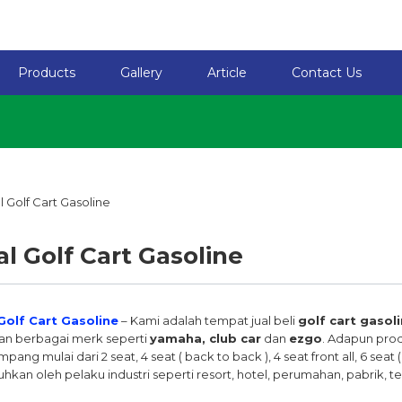
Products
Gallery
Article
Contact Us
al Golf Cart Gasoline
 Golf Cart Gasoline
– Kami adalah tempat jual beli
golf cart gasol
n berbagai merk seperti
yamaha, club car
dan
ezgo
. Adapun pro
ang mulai dari 2 seat, 4 seat ( back to back ), 4 seat front all, 6 seat ( 4
uhkan oleh pelaku industri seperti resort, hotel, perumahan, pabrik,