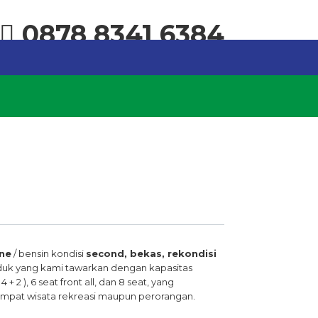
0878 8341 6384
ine
/ bensin kondisi
second, bekas, rekondisi
duk yang kami tawarkan dengan kapasitas
 + 2 ), 6 seat front all, dan 8 seat, yang
 tempat wisata rekreasi maupun perorangan.