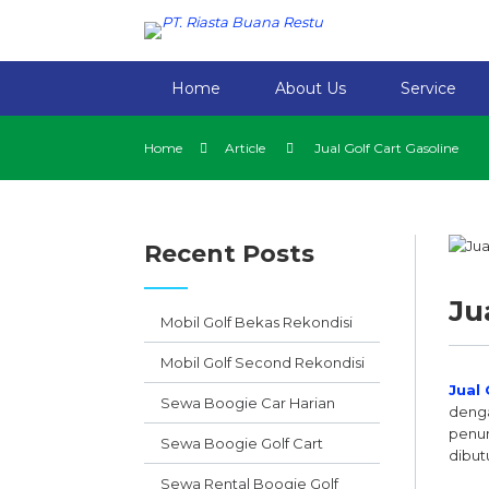
Home
About Us
Service
Home
Article
Jual Golf Cart Gasoline
Recent Posts
Ju
Mobil Golf Bekas Rekondisi
Mobil Golf Second Rekondisi
Jual
Sewa Boogie Car Harian
denga
penump
Sewa Boogie Golf Cart
dibut
Sewa Rental Boogie Golf