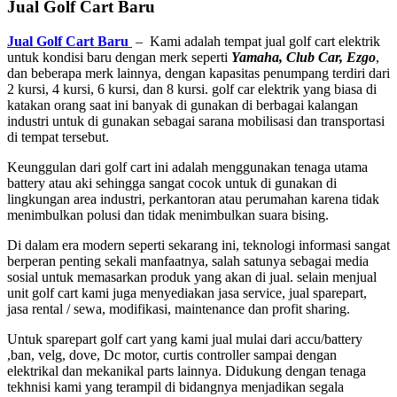
Jual Golf Cart Baru
Jual Golf Cart Baru
– Kami adalah tempat jual golf cart elektrik
untuk kondisi baru dengan merk seperti
Yamaha, Club Car, Ezgo
,
dan beberapa merk lainnya, dengan kapasitas penumpang terdiri dari
2 kursi, 4 kursi, 6 kursi, dan 8 kursi. golf car elektrik yang biasa di
katakan orang saat ini banyak di gunakan di berbagai kalangan
industri untuk di gunakan sebagai sarana mobilisasi dan transportasi
di tempat tersebut.
Keunggulan dari golf cart ini adalah menggunakan tenaga utama
battery atau aki sehingga sangat cocok untuk di gunakan di
lingkungan area industri, perkantoran atau perumahan karena tidak
menimbulkan polusi dan tidak menimbulkan suara bising.
Di dalam era modern seperti sekarang ini, teknologi informasi sangat
berperan penting sekali manfaatnya, salah satunya sebagai media
sosial untuk memasarkan produk yang akan di jual. selain menjual
unit golf cart kami juga menyediakan jasa service, jual sparepart,
jasa rental / sewa, modifikasi, maintenance dan profit sharing.
Untuk sparepart golf cart yang kami jual mulai dari accu/battery
,ban, velg, dove, Dc motor, curtis controller sampai dengan
elektrikal dan mekanikal parts lainnya. Didukung dengan tenaga
tekhnisi kami yang terampil di bidangnya menjadikan segala