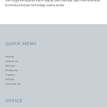
Semoga kehadiran kami dapat bermanfaat dan memberikan
kontribusi besar terhadap usaha anda.
QUICK MENU
Home
About Us
Service
Products
Gallery
Article
Contact Us
OFFICE