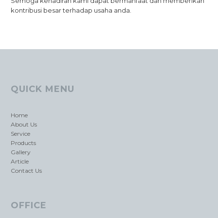
Semoga kehadiran kami dapat bermanfaat dan memberikan
kontribusi besar terhadap usaha anda.
QUICK MENU
Home
About Us
Service
Products
Gallery
Article
Contact Us
OFFICE