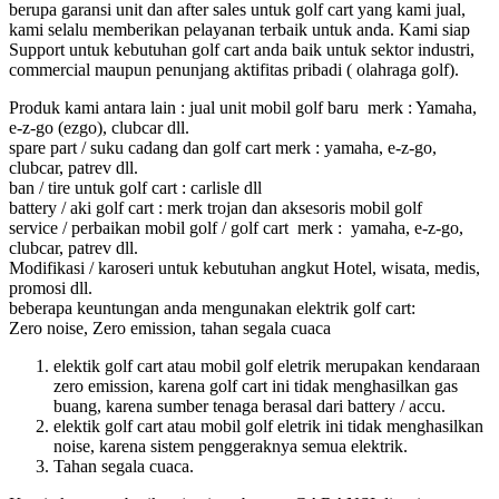
berupa garansi unit dan after sales untuk golf cart yang kami jual,
kami selalu memberikan pelayanan terbaik untuk anda. Kami siap
Support untuk kebutuhan golf cart anda baik untuk sektor industri,
commercial maupun penunjang aktifitas pribadi ( olahraga golf).
Produk kami antara lain : jual unit mobil golf baru merk : Yamaha,
e-z-go (ezgo), clubcar dll.
spare part / suku cadang dan golf cart merk : yamaha, e-z-go,
clubcar, patrev dll.
ban / tire untuk golf cart : carlisle dll
battery / aki golf cart : merk trojan dan aksesoris mobil golf
service / perbaikan mobil golf / golf cart merk : yamaha, e-z-go,
clubcar, patrev dll.
Modifikasi / karoseri untuk kebutuhan angkut Hotel, wisata, medis,
promosi dll.
beberapa keuntungan anda mengunakan elektrik golf cart:
Zero noise, Zero emission, tahan segala cuaca
elektik golf cart atau mobil golf eletrik merupakan kendaraan
zero emission, karena golf cart ini tidak menghasilkan gas
buang, karena sumber tenaga berasal dari battery / accu.
elektik golf cart atau mobil golf eletrik ini tidak menghasilkan
noise, karena sistem penggeraknya semua elektrik.
Tahan segala cuaca.