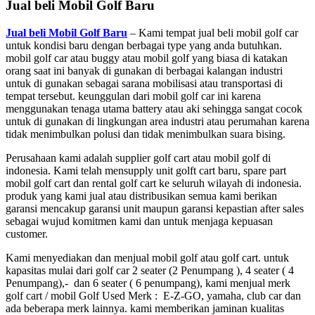
Jual beli Mobil Golf Baru
Jual beli Mobil Golf Baru
– Kami tempat jual beli mobil golf car
untuk kondisi baru dengan berbagai type yang anda butuhkan.
mobil golf car atau buggy atau mobil golf yang biasa di katakan
orang saat ini banyak di gunakan di berbagai kalangan industri
untuk di gunakan sebagai sarana mobilisasi atau transportasi di
tempat tersebut. keunggulan dari mobil golf car ini karena
menggunakan tenaga utama battery atau aki sehingga sangat cocok
untuk di gunakan di lingkungan area industri atau perumahan karena
tidak menimbulkan polusi dan tidak menimbulkan suara bising.
Perusahaan kami adalah supplier golf cart atau mobil golf di
indonesia. Kami telah mensupply unit golft cart baru, spare part
mobil golf cart dan rental golf cart ke seluruh wilayah di indonesia.
produk yang kami jual atau distribusikan semua kami berikan
garansi mencakup garansi unit maupun garansi kepastian after sales
sebagai wujud komitmen kami dan untuk menjaga kepuasan
customer.
Kami menyediakan dan menjual mobil golf atau golf cart. untuk
kapasitas mulai dari golf car 2 seater (2 Penumpang ), 4 seater ( 4
Penumpang),- dan 6 seater ( 6 penumpang), kami menjual merk
golf cart / mobil Golf Used Merk : E-Z-GO, yamaha, club car dan
ada beberapa merk lainnya. kami memberikan jaminan kualitas