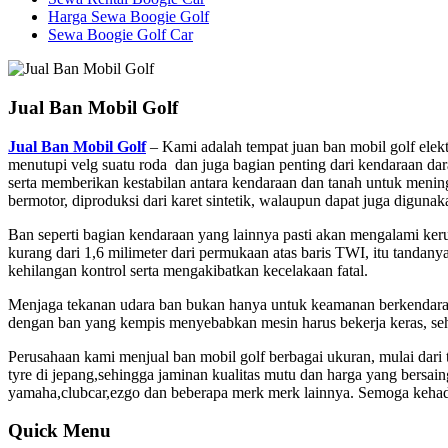
Harga Sewa Boogie Golf
Sewa Boogie Golf Car
Jual Ban Mobil Golf
Jual Ban Mobil Golf
– Kami adalah tempat juan ban mobil golf elektr
menutupi velg suatu roda dan juga bagian penting dari kendaraan dar
serta memberikan kestabilan antara kendaraan dan tanah untuk meni
bermotor, diproduksi dari karet sintetik, walaupun dapat juga digunaka
Ban seperti bagian kendaraan yang lainnya pasti akan mengalami ker
kurang dari 1,6 milimeter dari permukaan atas baris TWI, itu tand
kehilangan kontrol serta mengakibatkan kecelakaan fatal.
Menjaga tekanan udara ban bukan hanya untuk keamanan berkendaraa
dengan ban yang kempis menyebabkan mesin harus bekerja keras, seh
Perusahaan kami menjual ban mobil golf berbagai ukuran, mulai dari t
tyre di jepang,sehingga jaminan kualitas mutu dan harga yang bersai
yamaha,clubcar,ezgo dan beberapa merk merk lainnya. Semoga kehadi
Quick Menu