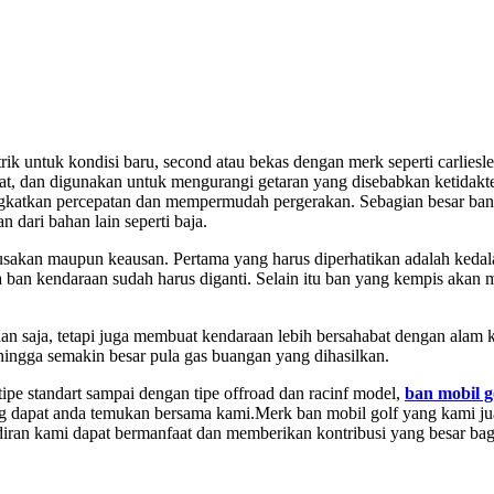
ik untuk kondisi baru, second atau bekas dengan merk seperti carliesle
at, dan digunakan untuk mengurangi getaran yang disebabkan ketidakte
ngkatkan percepatan dan mempermudah pergerakan. Sebagian besar ban
n dari bahan lain seperti baja.
usakan maupun keausan. Pertama yang harus diperhatikan adalah kedala
anya ban kendaraan sudah harus diganti. Selain itu ban yang kempis a
n saja, tetapi juga membuat kendaraan lebih bersahabat dengan alam
ingga semakin besar pula gas buangan yang dihasilkan.
ipe standart sampai dengan tipe offroad dan racinf model,
ban mobil g
ng dapat anda temukan bersama kami.Merk ban mobil golf yang kami jua
ran kami dapat bermanfaat dan memberikan kontribusi yang besar bag