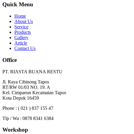
Quick Menu
Home
About Us
Service
Products
Gallery
Article
Contact Us
Office
PT. RIASTA BUANA RESTU
Jl. Raya Cibinong Tapos
RT/RW 01/03 NO. 19. A
Kel. Cimpaeun Kecamatan Tapos
Kota Depok 16459
Phone : ( 021 ) 837 155 47
Tlp / Wa : 0878 8341 6384
Workshop