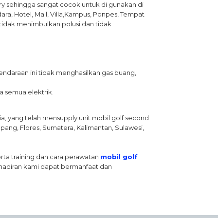
ry sehingga sangat cocok untuk di gunakan di
ara, Hotel, Mall, Villa,Kampus, Ponpes, Tempat
 (tidak menimbulkan polusi dan tidak
kendaraan ini tidak menghasilkan gas buang,
a semua elektrik.
a, yang telah mensupply unit mobil golf second
Kupang, Flores, Sumatera, Kalimantan, Sulawesi,
ta training dan cara perawatan
mobil golf
ehadiran kami dapat bermanfaat dan