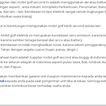
gulan dari mobil golf second ini adalah menggunakan aki atau batte
ungan seperti , area Industri, kompleks Perkantoran, Perumahan, Band
a, dan lain – lain. kendaraan ini tipe elektrik sangat ramah lingkungan
bulkan suara bising).
ut ini keuntungan mengunakan mobil golf listrik second antara lain :
Mobil golf elektrik ini merupakan kendaraan zero emission, karena 
karena sumber tenaga berasal dari accu atau battery.
Kendaraan ini tidak menghasilkan noise, karena sistem penggerakny
Tahan dengan segala cuaca ( hujan, panas, dingin ).
ahaan kami adalah Supplier mobil golf second atau buggy di indonesi
rik ke seluruh wilayah di indonesia seperti pulau Jawa, Bali, lombok, 
n, dan Papua.
akan memberikan garansi unit maupun maintenance kepada anda ser
nd
kepada anda pada saat pengiriman unit tiba di lokasi. Semoga k
rikan kontribusi besar terhadap usaha anda.