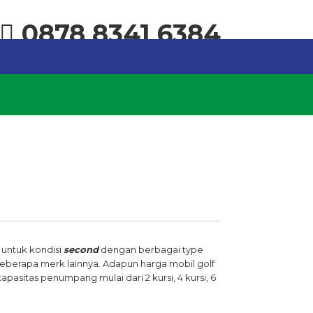
0878 8341 6384
k untuk kondisi
second
dengan berbagai type
beberapa merk lainnya. Adapun harga mobil golf
asitas penumpang mulai dari 2 kursi, 4 kursi, 6