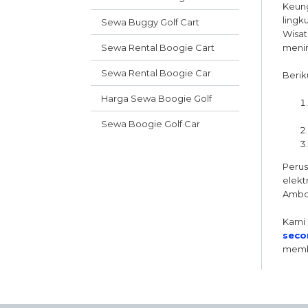
Keung
lingk
Sewa Buggy Golf Cart
Wisat
Sewa Rental Boogie Cart
menim
Sewa Rental Boogie Car
Berik
Harga Sewa Boogie Golf
Sewa Boogie Golf Car
Perus
elekt
Ambo
Kami 
seco
membe