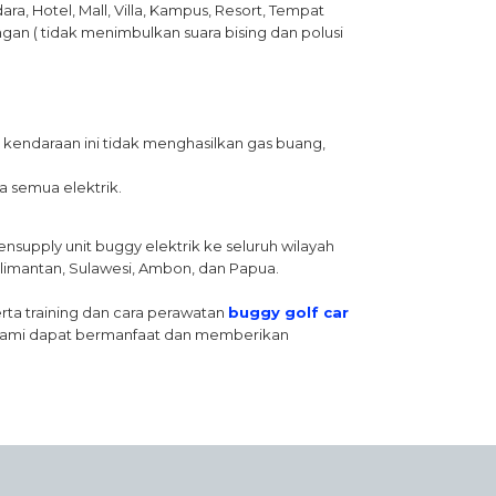
ra, Hotel, Mall, Villa, Kampus, Resort, Tempat
ungan ( tidak menimbulkan suara bising dan polusi
 kendaraan ini tidak menghasilkan gas buang,
a semua elektrik.
ensupply unit buggy elektrik ke seluruh wilayah
Kalimantan, Sulawesi, Ambon, dan Papua.
ta training dan cara perawatan
buggy golf car
n kami dapat bermanfaat dan memberikan