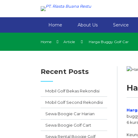
Home
About Us
Service
Home
Article
Harga Buggy Golf Car
Recent Posts
Ha
Mobil Golf Bekas Rekondisi
Mobil Golf Second Rekondisi
Harg
Sewa Boogie Car Harian
buggy
6 kur
Sewa Boogie Golf Cart
Keung
Sewa Rental Boogie Golf