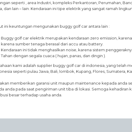
ungan seperti , area Industri, kompleks Perkantoran, Perumahan, Banda
a, dan lain – lain. Kendaraan ini tipe elektrik yang sangat ramah lingk
ut ini keuntungan mengunakan buggy golf car antara lain :
Buggy golf car elektrik merupakan kendaraan zero emission, karena
karena sumber tenaga berasal dari accu atau battery.
Kendaraan ini tidak menghasilkan noise, karena sistem penggerakny
Tahan dengan segala cuaca ( hujan, panas, dan dingin ).
ahaan kami adalah supplier buggy golf car di indonesia, yang telah m
donesia seperti pulau Jawa, Bali, lombok, Kupang, Flores, Sumatera, 
akan memberikan garansi unit maupun maintenance kepada anda ser
a anda pada saat pengiriman unit tiba di lokasi. Semoga kehadira
ibusi besar terhadap usaha anda.