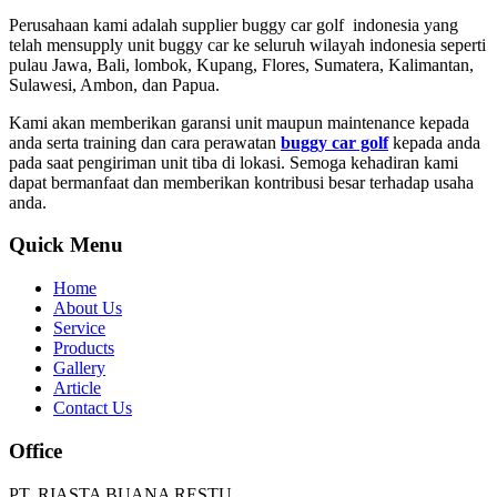
Perusahaan kami adalah supplier buggy car golf indonesia yang
telah mensupply unit buggy car ke seluruh wilayah indonesia seperti
pulau Jawa, Bali, lombok, Kupang, Flores, Sumatera, Kalimantan,
Sulawesi, Ambon, dan Papua.
Kami akan memberikan garansi unit maupun maintenance kepada
anda serta training dan cara perawatan
buggy car golf
kepada anda
pada saat pengiriman unit tiba di lokasi. Semoga kehadiran kami
dapat bermanfaat dan memberikan kontribusi besar terhadap usaha
anda.
Quick Menu
Home
About Us
Service
Products
Gallery
Article
Contact Us
Office
PT. RIASTA BUANA RESTU