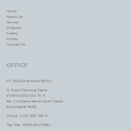
Home
About Us
Service
Products
Gallery
Article
Contact Us
OFFICE
PT. RIASTA BUANA RESTU
Jl. Raya Cibinong Tapos
RT/RW 01/03 NO. 19. A
Kel. Cimpaeun Kecamatan Tapos
Kota Depok 16459
Phone : ( 021 ) 837 155 47
Tlp / Wa : 0878 8341 6384