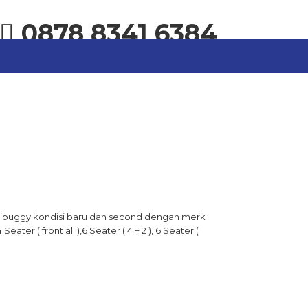
0878 8341 6384
au buggy kondisi baru dan second dengan merk
ter ( front all ),6 Seater ( 4 + 2 ), 6 Seater (