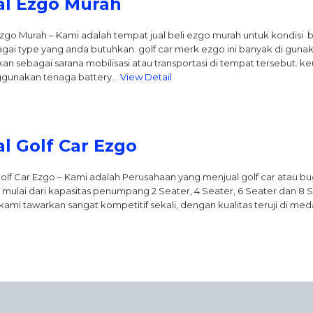
al Ezgo Murah
Ezgo Murah – Kami adalah tempat jual beli ezgo murah untuk kondisi
gai type yang anda butuhkan. golf car merk ezgo ini banyak di gunaka
an sebagai sarana mobilisasi atau transportasi di tempat tersebut. ke
gunakan tenaga battery…
View Detail
al Golf Car Ezgo
Golf Car Ezgo – Kami adalah Perusahaan yang menjual golf car atau 
 mulai dari kapasitas penumpang 2 Seater, 4 Seater, 6 Seater dan 8 
kami tawarkan sangat kompetitif sekali, dengan kualitas teruji di me