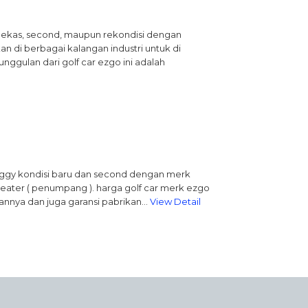
 bekas, second, maupun rekondisi dengan
n di berbagai kalangan industri untuk di
unggulan dari golf car ezgo ini adalah
buggy kondisi baru dan second dengan merk
Seater ( penumpang ). harga golf car merk ezgo
dannya dan juga garansi pabrikan…
View Detail