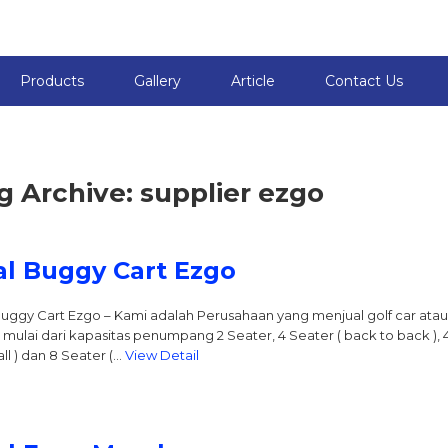
Products
Gallery
Article
Contact Us
g Archive: supplier ezgo
al Buggy Cart Ezgo
Buggy Cart Ezgo – Kami adalah Perusahaan yang menjual golf car at
mulai dari kapasitas penumpang 2 Seater, 4 Seater ( back to back ), 4 Sea
all ) dan 8 Seater (…
View Detail