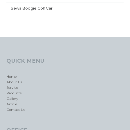
Sewa Boogie Golf Car
QUICK MENU
Home
About Us
Service
Products
Gallery
Article
Contact Us