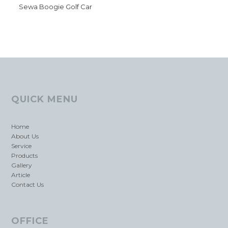
Sewa Boogie Golf Car
QUICK MENU
Home
About Us
Service
Products
Gallery
Article
Contact Us
OFFICE