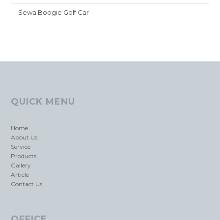
Sewa Boogie Golf Car
QUICK MENU
Home
About Us
Service
Products
Gallery
Article
Contact Us
OFFICE