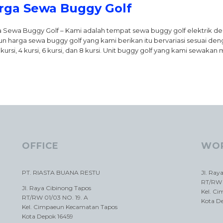
rga Sewa Buggy Golf
 Sewa Buggy Golf – Kami adalah tempat sewa buggy golf elektrik de
n harga sewa buggy golf yang kami berikan itu bervariasi sesuai den
2 kursi, 4 kursi, 6 kursi, dan 8 kursi. Unit buggy golf yang kami sewa
OFFICE
WO
PT. RIASTA BUANA RESTU
Jl. Ray
RT/RW 
Jl. Raya Cibinong Tapos
Kel. C
RT/RW 01/03 NO. 19. A
Kota D
Kel. Cimpaeun Kecamatan Tapos
Kota Depok 16459