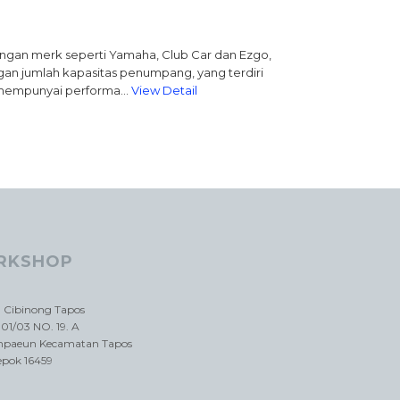
ngan merk seperti Yamaha, Club Car dan Ezgo,
gan jumlah kapasitas penumpang, yang terdiri
kan mempunyai performa…
View Detail
RKSHOP
a Cibinong Tapos
01/03 NO. 19. A
impaeun Kecamatan Tapos
epok 16459