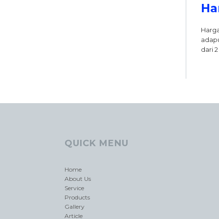
Ha
Harga
adapu
dari 
QUICK MENU
Home
About Us
Service
Products
Gallery
Article