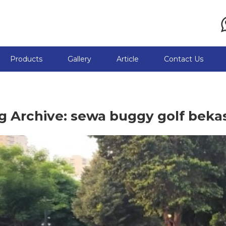
Products
Gallery
Article
Contact Us
g Archive: sewa buggy golf beka