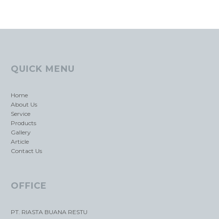
QUICK MENU
Home
About Us
Service
Products
Gallery
Article
Contact Us
OFFICE
PT. RIASTA BUANA RESTU