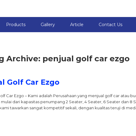
Products
Gallery
Article
Contact Us
g Archive: penjual golf car ezgo
al Golf Car Ezgo
Golf Car Ezgo – Kami adalah Perusahaan yang menjual golf car atau 
 mulai dari kapasitas penumpang 2 Seater, 4 Seater, 6 Seater dan 8 
kami tawarkan sangat kompetitif sekali, dengan kualitas teruji di me