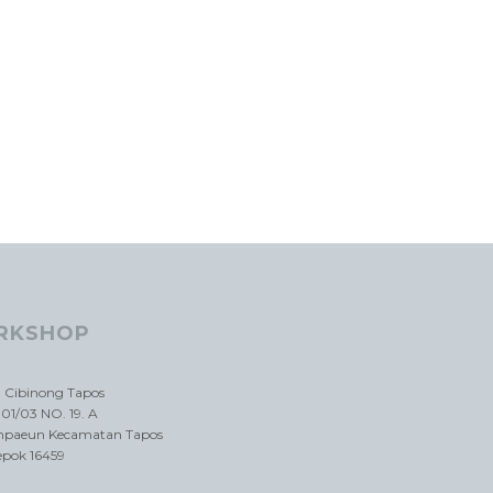
RKSHOP
a Cibinong Tapos
01/03 NO. 19. A
impaeun Kecamatan Tapos
epok 16459