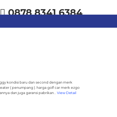
0878 8341 6384
buggy kondisi baru dan second dengan merk
Seater ( penumpang ). harga golf car merk ezgo
dannya dan juga garansi pabrikan…
View Detail