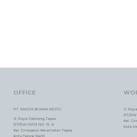
OFFICE
WO
PT. RIASTA BUANA RESTU
Jl. Ray
RT/RW 
Jl. Raya Cibinong Tapos
Kel. C
RT/RW 01/03 NO. 19. A
Kota D
Kel. Cimpaeun Kecamatan Tapos
Kota Depok 16459