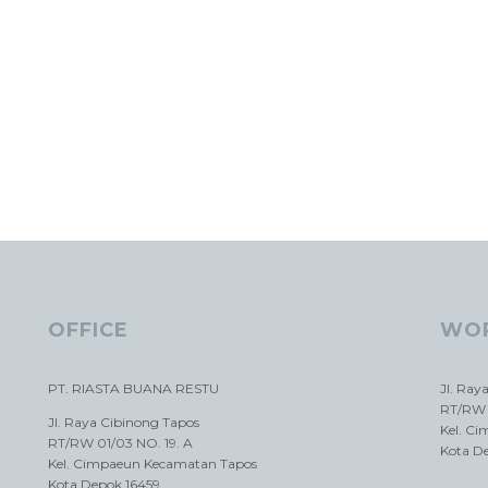
OFFICE
WO
PT. RIASTA BUANA RESTU
Jl. Ray
RT/RW 
Jl. Raya Cibinong Tapos
Kel. C
RT/RW 01/03 NO. 19. A
Kota D
Kel. Cimpaeun Kecamatan Tapos
Kota Depok 16459