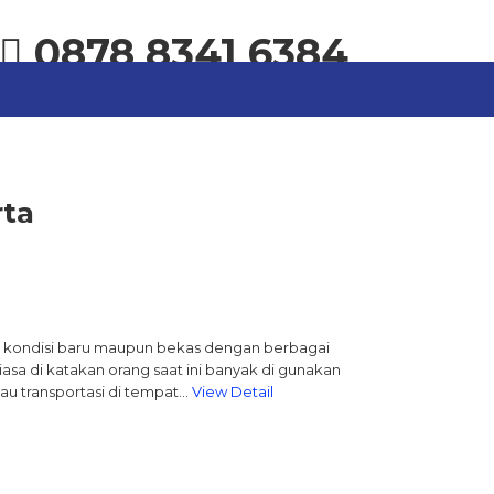
0878 8341 6384
rta
tuk kondisi baru maupun bekas dengan berbagai
iasa di katakan orang saat ini banyak di gunakan
tau transportasi di tempat…
View Detail