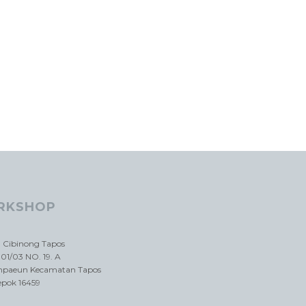
RKSHOP
a Cibinong Tapos
01/03 NO. 19. A
impaeun Kecamatan Tapos
epok 16459