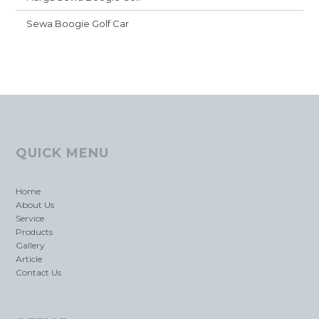
Sewa Boogie Golf Car
QUICK MENU
Home
About Us
Service
Products
Gallery
Article
Contact Us