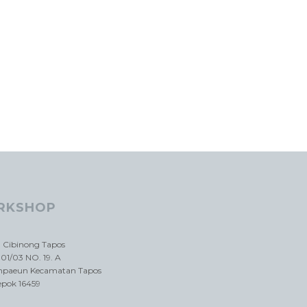
RKSHOP
a Cibinong Tapos
01/03 NO. 19. A
impaeun Kecamatan Tapos
epok 16459