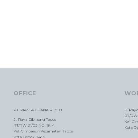
OFFICE
WO
PT. RIASTA BUANA RESTU
Jl. Ray
RT/RW 
Jl. Raya Cibinong Tapos
Kel. C
RT/RW 01/03 NO. 19. A
Kota D
Kel. Cimpaeun Kecamatan Tapos
Kota Depok 16459