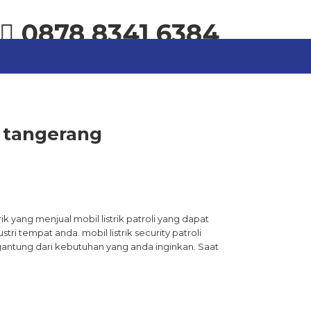
0878 8341 6384
li tangerang
trik yang menjual mobil listrik patroli yang dapat
i tempat anda. mobil listrik security patroli
gantung dari kebutuhan yang anda inginkan. Saat