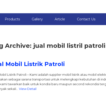
Products
Gallery
Article
Contact Us
g Archive: jual mobil listril patro
l Mobil Listrik Patroli
obil Listrik Patroli – Kami adalah supplier mobil listrik atau mobil elek
akan sebagai sarana transportasi untuk melengkapi kebutuhan di industr
kami tawarkan baik untuk kondisi baru maupun second rekondisi ter
anyak sekali…
View Detail