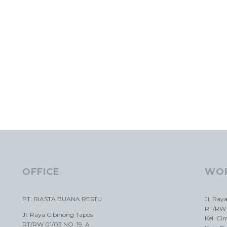
OFFICE
WO
PT. RIASTA BUANA RESTU
Jl. Ray
RT/RW 
Jl. Raya Cibinong Tapos
Kel. C
RT/RW 01/03 NO. 19. A