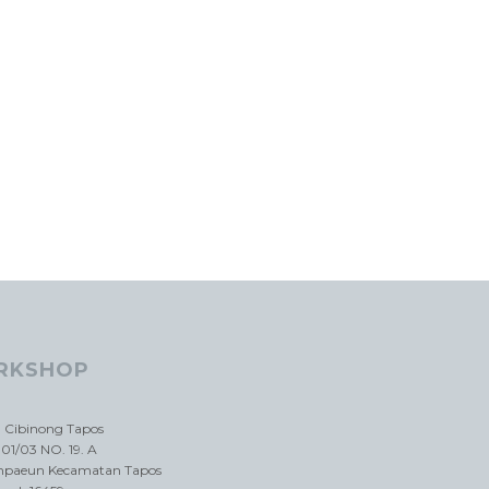
RKSHOP
a Cibinong Tapos
01/03 NO. 19. A
impaeun Kecamatan Tapos