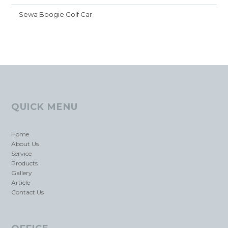
Sewa Boogie Golf Car
QUICK MENU
Home
About Us
Service
Products
Gallery
Article
Contact Us