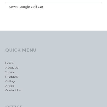
Sewa Boogie Golf Car
QUICK MENU
Home
About Us
Service
Products
Gallery
Article
Contact Us