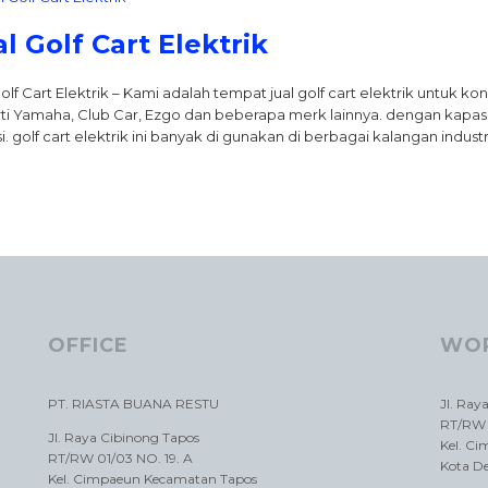
al Golf Cart Elektrik
Golf Cart Elektrik – Kami adalah tempat jual golf cart elektrik untuk 
ti Yamaha, Club Car, Ezgo dan beberapa merk lainnya. dengan kapasitas
si. golf cart elektrik ini banyak di gunakan di berbagai kalangan indust
OFFICE
WO
PT. RIASTA BUANA RESTU
Jl. Ray
RT/RW 
Jl. Raya Cibinong Tapos
Kel. C
RT/RW 01/03 NO. 19. A
Kota D
Kel. Cimpaeun Kecamatan Tapos