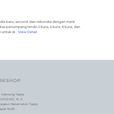
kondisi baru, second, dan rekondisi dengan merk
 penumpang terdiri 2 kursi, 4 kursi, 6 kursi, dan
ri untuk di…
View Detail
RKSHOP
a Cibinong Tapos
01/03 NO. 19. A
impaeun Kecamatan Tapos
epok 16459