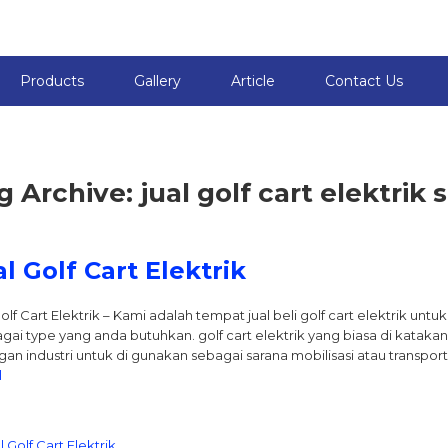
Products
Gallery
Article
Contact Us
g Archive: jual golf cart elektri
al Golf Cart Elektrik
Golf Cart Elektrik – Kami adalah tempat jual beli golf cart elektrik un
gai type yang anda butuhkan. golf cart elektrik yang biasa di katakan
gan industri untuk di gunakan sebagai sarana mobilisasi atau transpor
l