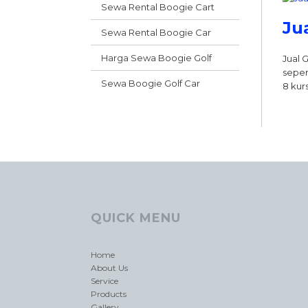
Sewa Rental Boogie Cart
Ju
Sewa Rental Boogie Car
Harga Sewa Boogie Golf
Jual 
seper
Sewa Boogie Golf Car
8 kur
QUICK MENU
Home
About Us
Service
Products
Gallery