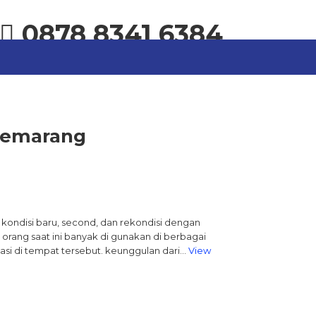
0878 8341 6384
k semarang
tuk kondisi baru, second, dan rekondisi dengan
 orang saat ini banyak di gunakan di berbagai
tasi di tempat tersebut. keunggulan dari…
View