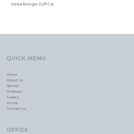
Sewa Boogie Golf Car
QUICK MENU
Home
About Us
Service
Products
Gallery
Article
Contact Us
OFFICE