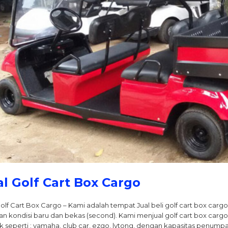
al Golf Cart Box Cargo
Golf Cart Box Cargo – Kami adalah tempat Jual beli golf cart box car
n kondisi baru dan bekas (second). Kami menjual golf cart box carg
 seperti : yamaha, club car, ezgo, lvtong, dengan kapasitas penumpa