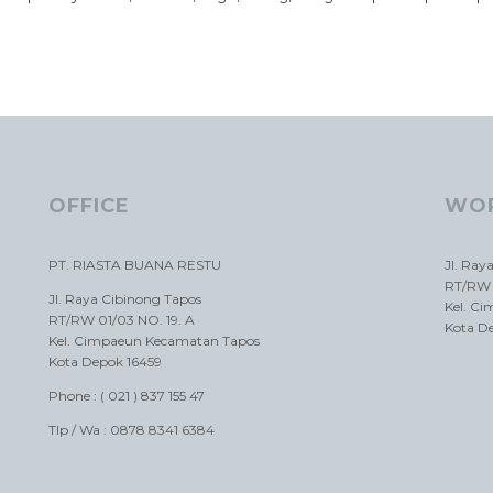
OFFICE
WO
PT. RIASTA BUANA RESTU
Jl. Ray
RT/RW 
Jl. Raya Cibinong Tapos
Kel. C
RT/RW 01/03 NO. 19. A
Kota D
Kel. Cimpaeun Kecamatan Tapos
Kota Depok 16459
Phone : ( 021 ) 837 155 47
Tlp / Wa : 0878 8341 6384