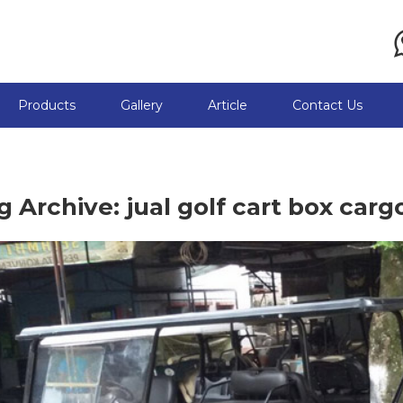
Products
Gallery
Article
Contact Us
g Archive: jual golf cart box carg