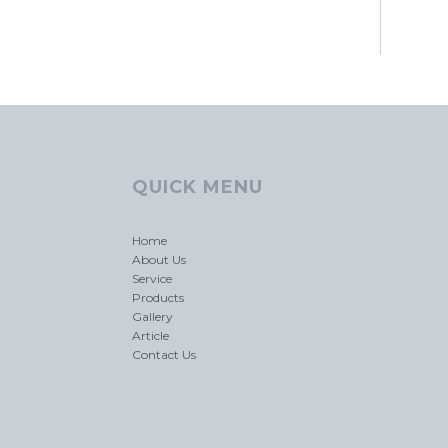
QUICK MENU
Home
About Us
Service
Products
Gallery
Article
Contact Us