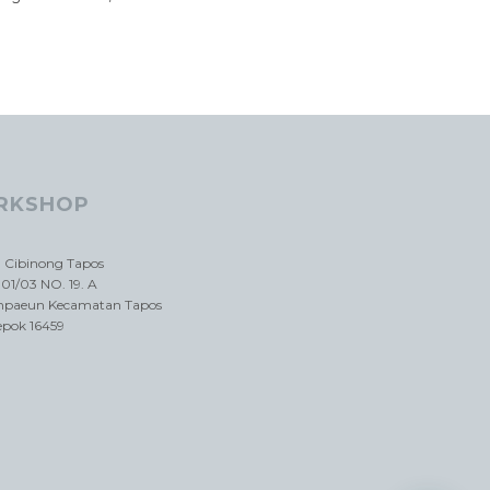
RKSHOP
a Cibinong Tapos
01/03 NO. 19. A
impaeun Kecamatan Tapos
epok 16459