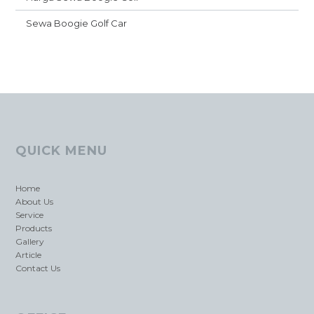
Sewa Boogie Golf Car
QUICK MENU
Home
About Us
Service
Products
Gallery
Article
Contact Us