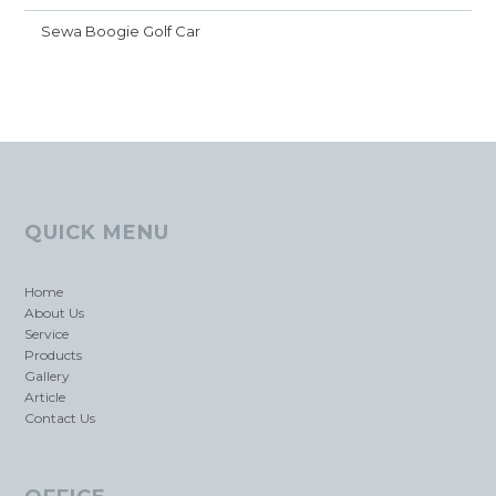
Sewa Boogie Golf Car
QUICK MENU
Home
About Us
Service
Products
Gallery
Article
Contact Us