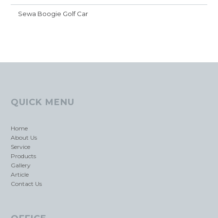
Sewa Boogie Golf Car
QUICK MENU
Home
About Us
Service
Products
Gallery
Article
Contact Us