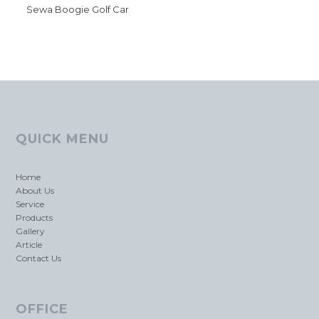
Sewa Boogie Golf Car
QUICK MENU
Home
About Us
Service
Products
Gallery
Article
Contact Us
OFFICE