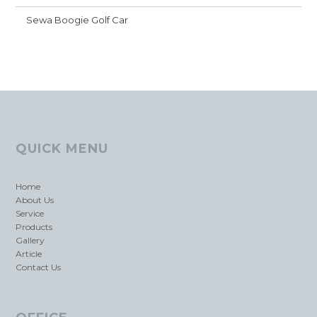
Sewa Boogie Golf Car
QUICK MENU
Home
About Us
Service
Products
Gallery
Article
Contact Us