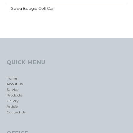
Sewa Boogie Golf Car
QUICK MENU
Home
About Us
Service
Products
Gallery
Article
Contact Us