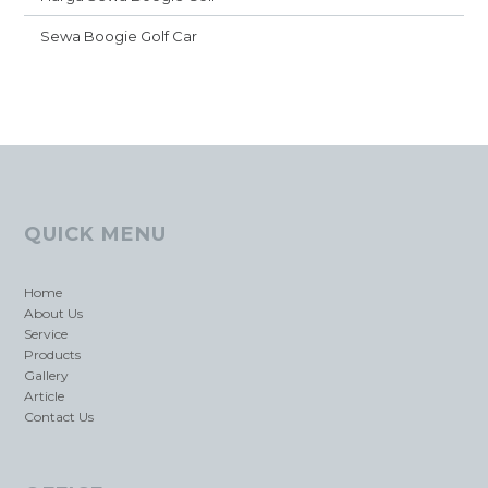
Sewa Boogie Golf Car
QUICK MENU
Home
About Us
Service
Products
Gallery
Article
Contact Us