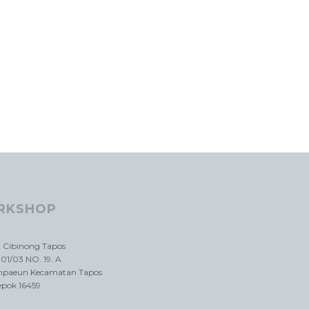
RKSHOP
a Cibinong Tapos
01/03 NO. 19. A
impaeun Kecamatan Tapos
epok 16459