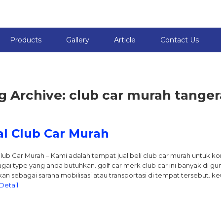
Products
Gallery
Article
Contact Us
g Archive: club car murah tange
al Club Car Murah
Club Car Murah – Kami adalah tempat jual beli club car murah untuk 
gai type yang anda butuhkan. golf car merk club car ini banyak di gun
an sebagai sarana mobilisasi atau transportasi di tempat tersebut. 
Detail