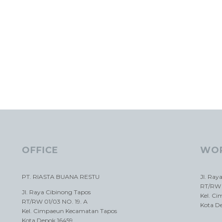
OFFICE
WO
PT. RIASTA BUANA RESTU
Jl. Ray
RT/RW 
Jl. Raya Cibinong Tapos
Kel. C
RT/RW 01/03 NO. 19. A
Kota D
Kel. Cimpaeun Kecamatan Tapos
Kota Depok 16459