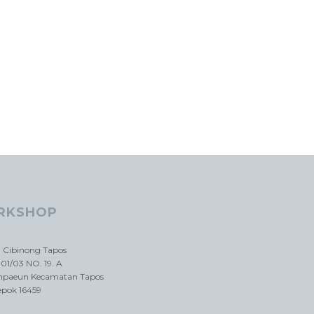
RKSHOP
a Cibinong Tapos
01/03 NO. 19. A
impaeun Kecamatan Tapos
epok 16459