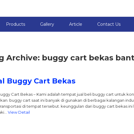
Products
Gallery
Article
Contact Us
g Archive: buggy cart bekas ban
al Buggy Cart Bekas
Buggy Cart Bekas – Kami adalah tempat jual beli buggy cart untuk k
kan. buggy cart saat ini banyak di gunakan di berbagai kalangan indus
transportasi di tempat tersebut. keunggulan dari buggy cart bekas 
aki…
View Detail