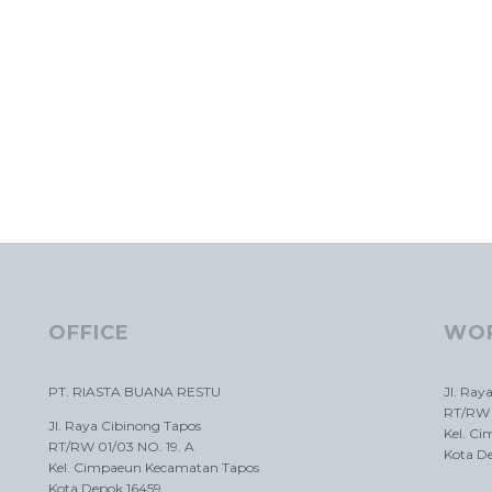
OFFICE
WO
PT. RIASTA BUANA RESTU
Jl. Ray
RT/RW 
Jl. Raya Cibinong Tapos
Kel. C
RT/RW 01/03 NO. 19. A
Kota D
Kel. Cimpaeun Kecamatan Tapos
Kota Depok 16459