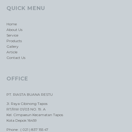
QUICK MENU
Home
About Us
Service
Products
Gallery
Article
Contact Us
OFFICE
PT. RIASTA BUANA RESTU
Jl. Raya Cibinong Tapos
RT/RW 01/03 NO. 19. A
Kel. Cimpaeun Kecamatan Tapos
Kota Depok 16459
Phone : ( 021 ) 837 155 47