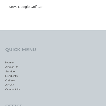
Sewa Boogie Golf Car
QUICK MENU
Home
About Us
Service
Products
Gallery
Article
Contact Us